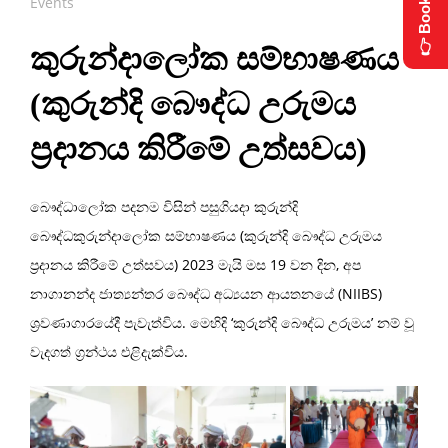
👉 Book Now
Events
කුරුන්දාලෝක සම්භාෂණය
(කුරුන්දි බෞද්ධ උරුමය
ප්‍රදානය කිරීමේ උත්සවය)
බෞද්ධාලෝක පදනම විසින් පසුගියදා කුරුන්දි
බෞද්ධකුරුන්දාලෝක සම්භාෂණය (කුරුන්දි බෞද්ධ උරුමය
ප්‍රදානය කිරීමේ උත්සවය) 2023 මැයි මස 19 වන දින, අප
නාගානන්ද ජාත්‍යන්තර බෞද්ධ අධ්‍යයන ආයතනයේ (NIIBS)
ශ්‍රවණාගාරයේදී පැවැත්විය. මෙහිදි ‘කුරුන්දි බෞද්ධ උරුමය’ නම් වූ
වැදගත් ග්‍රන්ථය එළිදැක්විය.